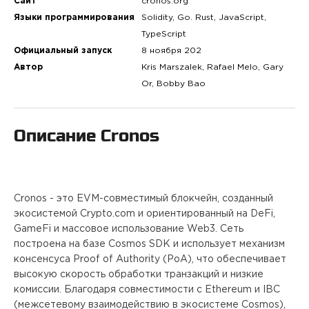
ПРОЕКТЫ
Сайт
cronos.org
Языки программирования
Solidity, Go. Rust, JavaScript,
TypeScript
КОНТАКТЫ
Официальный запуск
8 ноября 202
Автор
Kris Marszalek, Rafael Melo, Gary
Or, Bobby Bao
О FREEBLOCK
Описание
Cronos
БЛОГ
ВАКАНСИИ
Cronos - это EVM-совместимый блокчейн, созданный
экосистемой Crypto.com и ориентированный на DeFi,
GameFi и массовое использование Web3. Сеть
построена на базе Cosmos SDK и использует механизм
консенсуса Proof of Authority (PoA), что обеспечивает
высокую скорость обработки транзакций и низкие
комиссии. Благодаря совместимости с Ethereum и IBC
(межсетевому взаимодействию в экосистеме Cosmos),