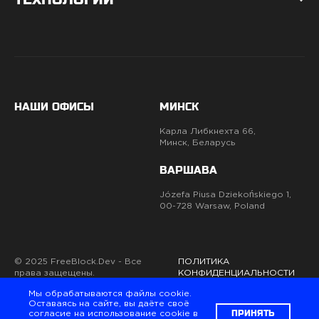
НАШИ ОФИСЫ
МИНСК
Карла Либкнехта 66,
Минск, Беларусь
ВАРШАВА
Józefa Piusa Dziekońskiego 1,
00-728 Warsaw, Poland
© 2025 FreeBlock.Dev - Все
ПОЛИТИКА
права защещены.
КОНФИДЕНЦИАЛЬНОСТИ
Мы обрабатываются файлы cookie.
Оставаясь на сайте, вы даёте своё
Вы гот
ПРИНЯТЬ
согласие на использование cookie в