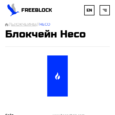
FREEBLOCK
EN
//
БЛОКЧЕЙНЫ
//
HECO
ГЛАВНАЯ
Блокчейн Heco
БЛОКЧЕЙН
AI
РАЗРАБОТКА
УСЛУГИ