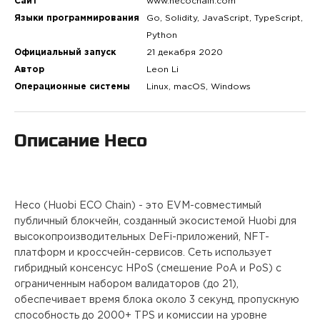
ПРОЕКТЫ
Сайт
www.hecochain.com
Языки программирования
Go, Solidity, JavaScript, TypeScript,
Python
КОНТАКТЫ
Официальный запуск
21 декабря 2020
Автор
Leon Li
Операционные системы
Linux, macOS, Windows
О FREEBLOCK
Описание
Heco
БЛОГ
ВАКАНСИИ
Heco (Huobi ECO Chain) - это EVM-совместимый
публичный блокчейн, созданный экосистемой Huobi для
высокопроизводительных DeFi-приложений, NFT-
платформ и кроссчейн-сервисов. Сеть использует
гибридный консенсус HPoS (смешение PoA и PoS) с
ограниченным набором валидаторов (до 21),
обеспечивает время блока около 3 секунд, пропускную
способность до 2000+ TPS и комиссии на уровне