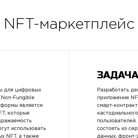
NFT-маркетплейс
ЗАДАЧА
ы для цифровых
Разработать д
(Non-Fungible
приложение NF
тформы является
смарт-контракт
FT, которые
кастодиального
дражаемость
пользователей.
огут использовать
состоять из сер
х NFT, а также
данных, фронт-эн