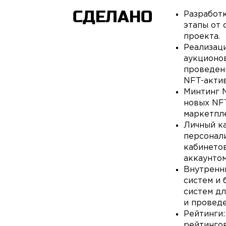
СДЕЛАНО
Разработк
этапы от 
проекта.
Реализац
аукционо
проведен
NFT-актив
Минтинг N
новых NFT
маркетпле
Личный ка
персонал
кабинето
аккаунтом
Внутренн
систем и 
систем дл
и проведе
Рейтинги:
рейтингов