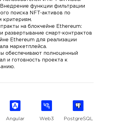
 Внедрение функции фильтрации
ого поиска NFT-активов по
м критериям.
тракты на блокчейне Ethereum:
 и развертывание смарт-контрактов
йне Ethereum для реализации
ала маркетплейса.
ты обеспечивают полноценный
л и готовность проекта к
ванию.
Angular
Web3
PostgreSQL