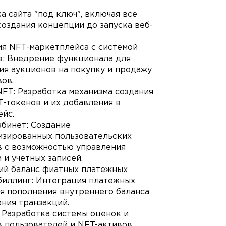
а сайта "под ключ", включая все
создания концепции до запуска веб-
ия NFT-маркетплейса с системой
в: Внедрение функционала для
ия аукционов на покупку и продажу
ов.
FT: Разработка механизма создания
-токенов и их добавления в
йс.
бинет: Создание
изированных пользовательских
в с возможностью управления
 и учетных записей.
ий баланс фиатных платежных
биллинг: Интеграция платежных
я пополнения внутреннего баланса
ния транзакций.
 Разработка системы оценок и
 пользователей и NFT-активов.