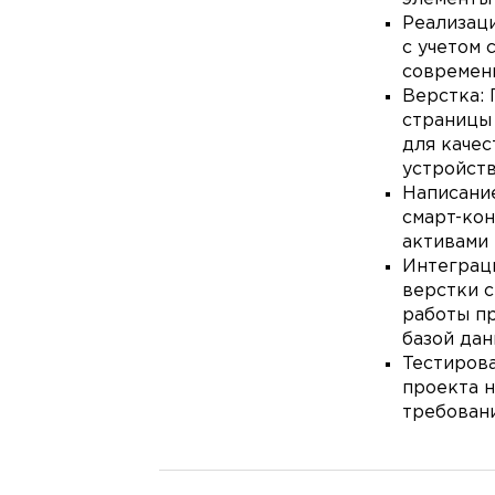
Реализаци
с учетом 
современ
Верстка:
страницы 
для качес
устройств
Написание
смарт-кон
активами 
Интеграц
верстки 
работы п
базой дан
Тестиров
проекта н
требовани