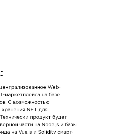
ПРО
КОНТ
О FR
БЛОГ
:
ВАКА
ецентрализованное Web-
T-маркетплейса на базе
ов. С возможностью
 хранения NFT для
 Технически продукт будет
верной части на Node.js и базы
да на Vue.js и Solidity смарт-