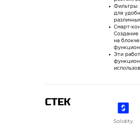
Фильтры:
для удобн
различны
Смарт-кон
Создание
на блокче
функцион
Эти рабо
функциона
использо
СТЕК
Solidity