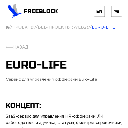
FREEBLOCK
EN
//
ПРОЕКТЫ
//
ВЕБ-ПРОЕКТЫ (WEB2)
//
EURO-LIFE
ГЛАВНАЯ
НАЗАД
БЛОКЧЕЙН
EURO-LIFE
AI
Cервис для управления офферами Euro-Life
РАЗРАБОТКА
КОНЦЕПТ:
УСЛУГИ
SaaS-сервис для управления HR-офферами: ЛК
работодателя и админка, статусы, фильтры, справочники,