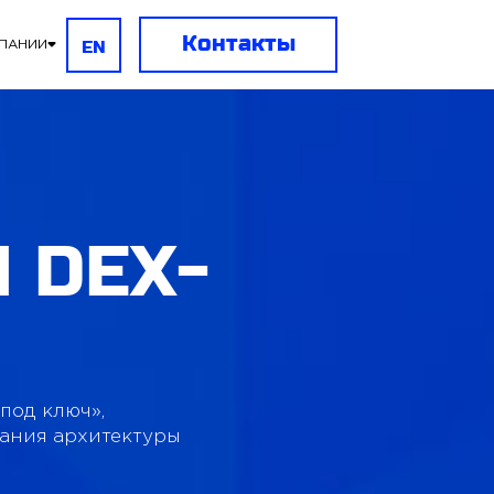
Контакты
EN
ПАНИИ
ГЛАВ
БЛОК
 DEX-
AI
РАЗР
под ключ»,
УСЛУ
вания архитектуры