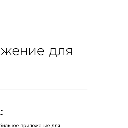
ПРО
КОНТ
О FR
жение для
БЛОГ
ВАКА
:
обильное приложение для