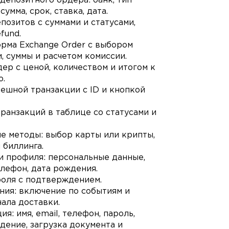
депозитного ордера: банк, тип
сумма, срок, ставка, дата.
позитов с суммами и статусами,
fund.
рма Exchange Order с выбором
и, суммы и расчетом комиссии.
р с ценой, количеством и итогом к
ю.
ешной транзакции с ID и кнопкой
ранзакций в таблице со статусами и
е методы: выбор карты или крипты,
 биллинга.
и профиля: персональные данные,
елефон, дата рождения.
роля с подтверждением.
ния: включение по событиям и
ала доставки.
ия: имя, email, телефон, пароль,
ение, загрузка документа и