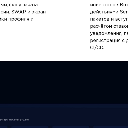
тям, флоу заказа
инвесторов Bru
ссии, SWAP и экран
действиями Sen
йки профиля и
пакетов и всту
расчётом ставо
уведомления, п
регистрация с 
CI/CD.