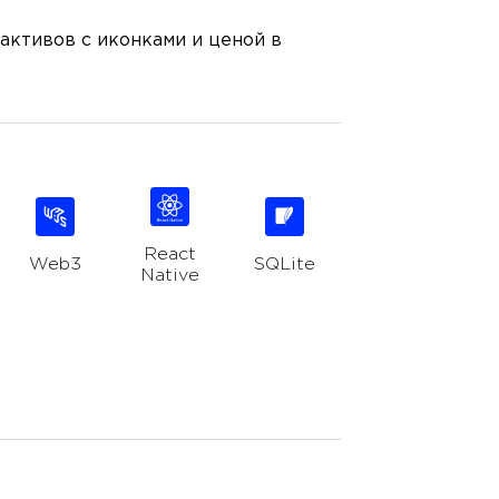
активов с иконками и ценой в
React
Web3
SQLite
Native