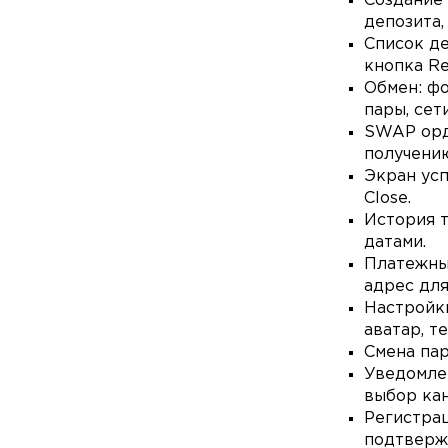
Создание 
депозита, 
Список де
кнопка Re
Обмен: фо
пары, сет
SWAP орде
получени
Экран усп
Close.
История т
датами.
Платежны
адрес для
Настройк
аватар, т
Смена па
Уведомле
выбор кан
Регистрац
подтвержд