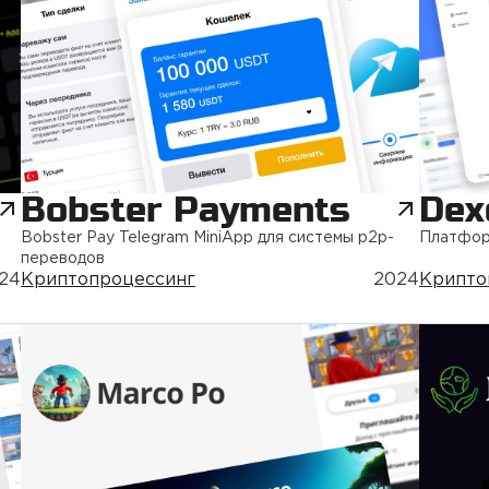
Bobster Payments
Dex
Bobster Pay Telegram MiniApp для системы p2p-
Платфор
переводов
24
Криптопроцессинг
2024
Крипто