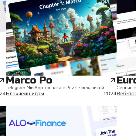
Marco Po
Eur
Telegram MiniApp тапалка с Puzzle механикой
Сервис с
24
Блокчейн игры
2024
Веб-пр