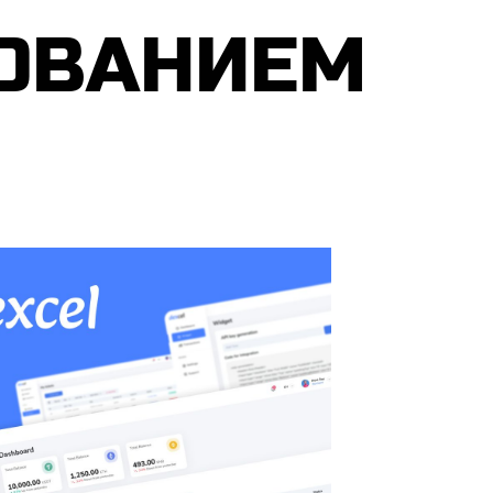
­ВА­НИ­ЕМ