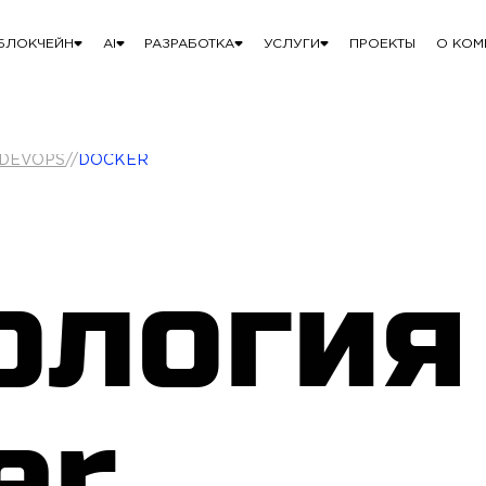
БЛОКЧЕЙН
AI
РАЗРАБОТКА
УСЛУГИ
ПРОЕКТЫ
О КОМ
 DEVOPS
//
DOCKER
ология
er