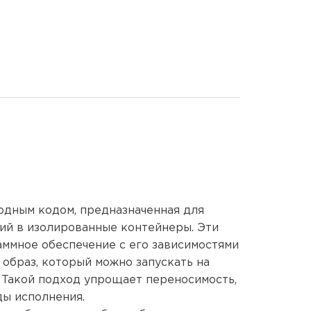
ПРО
КОНТ
О FR
БЛОГ
ВАКА
одным кодом, предназначенная для
ий в изолированные контейнеры. Эти
ммное обеспечение с его зависимостями
образ, который можно запускать на
 Такой подход упрощает переносимость,
ы исполнения.