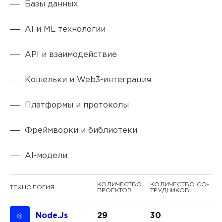
ПРОЕКТЫ
Базы данных
AI и ML технологии
КОНТАКТЫ
API и взаимодействие
О FREEBLOCK
Кошельки и Web3-интеграция
БЛОГ
Платформы и протоколы
Фреймворки и библиотеки
ВАКАНСИИ
AI-модели
КО­ЛИ­ЧЕС­ТВО
КО­ЛИ­ЧЕС­ТВО СО­
ТЕХ­НО­ЛО­ГИ­Я
ПРО­ЕК­ТОВ
ТРУ­ДНИ­КОВ
Node.js
29
30