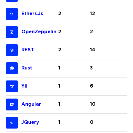
Ethers.js
2
12
OpenZeppelin
2
2
REST
2
14
Rust
1
3
Yii
1
6
Angular
1
10
JQuery
1
0