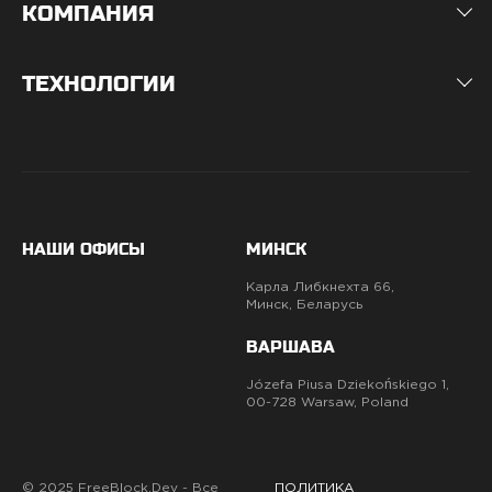
КОМПАНИЯ
ТЕХНОЛОГИИ
НАШИ ОФИСЫ
МИНСК
Карла Либкнехта 66,
Минск, Беларусь
ВАРШАВА
Józefa Piusa Dziekońskiego 1,
00-728 Warsaw, Poland
© 2025 FreeBlock.Dev - Все
ПОЛИТИКА