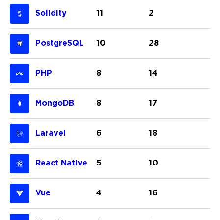
Solidity
11
2
PostgreSQL
10
28
PHP
8
14
MongoDB
8
17
Laravel
6
18
React Native
5
10
Vue
4
16