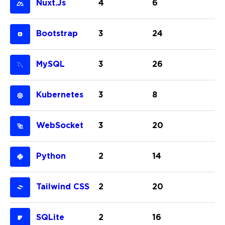
Nuxt.js
4
6
Bootstrap
3
24
MySQL
3
26
Kubernetes
3
8
WebSocket
3
20
Python
2
14
Tailwind CSS
2
20
SQLite
2
16