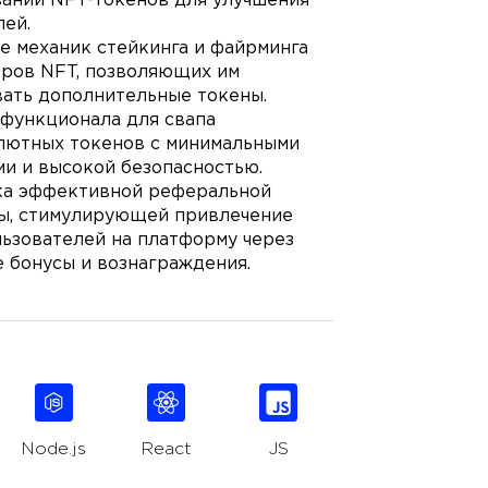
вании NFT-токенов для улучшения
ей.
е механик стейкинга и файрминга
еров NFT, позволяющих им
вать дополнительные токены.
 функционала для свапа
лютных токенов с минимальными
и и высокой безопасностью.
ка эффективной реферальной
ы, стимулирующей привлечение
ьзователей на платформу через
 бонусы и вознаграждения.
Node.js
React
JS