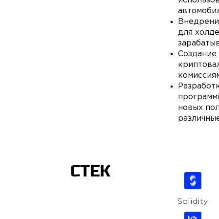
использо
автомобил
Внедрени
для холд
зарабаты
Создание
криптова
комиссиям
Разработ
программ
новых пол
различные
СТЕК
Solidity