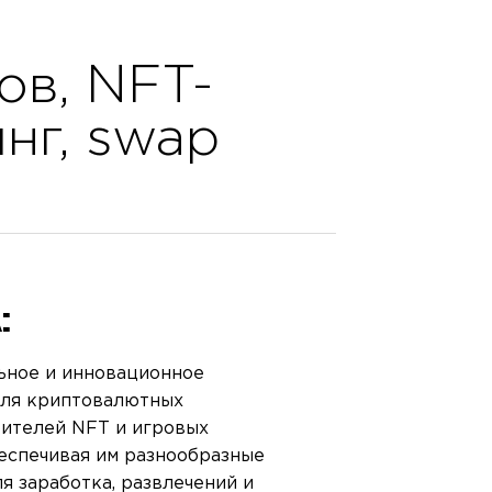
ПРО
КОНТ
ов, NFT-
нг, swap
О FR
БЛОГ
ВАКА
:
ьное и инновационное
для криптовалютных
ителей NFT и игровых
беспечивая им разнообразные
я заработка, развлечений и