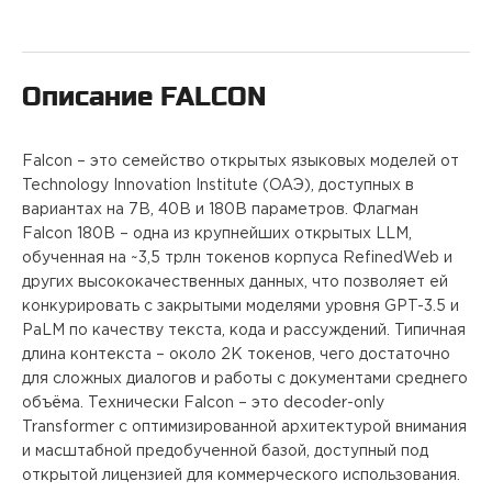
ПРОЕКТЫ
КОНТАКТЫ
Описание
FALCON
О FREEBLOCK
Falcon – это семейство открытых языковых моделей от
Technology Innovation Institute (ОАЭ), доступных в
вариантах на 7B, 40B и 180B параметров. Флагман
БЛОГ
Falcon 180B – одна из крупнейших открытых LLM,
обученная на ~3,5 трлн токенов корпуса RefinedWeb и
других высококачественных данных, что позволяет ей
ВАКАНСИИ
конкурировать с закрытыми моделями уровня GPT-3.5 и
PaLM по качеству текста, кода и рассуждений. Типичная
длина контекста – около 2K токенов, чего достаточно
для сложных диалогов и работы с документами среднего
объёма. Технически Falcon – это decoder-only
Transformer с оптимизированной архитектурой внимания
и масштабной предобученной базой, доступный под
открытой лицензией для коммерческого использования.