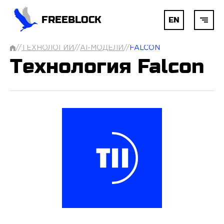
FREEBLOCK
EN
//
ТЕХНОЛОГИИ
//
AI-МОДЕЛИ
//
FALCON
ГЛАВНАЯ
Технология Falcon
БЛОКЧЕЙН
AI
РАЗРАБОТКА
УСЛУГИ