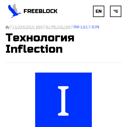
FREEBLOCK
EN
//
ТЕХНОЛОГИИ
//
AI-МОДЕЛИ
//
INFLECTION
ГЛАВНАЯ
Технология
Inflection
БЛОКЧЕЙН
AI
РАЗРАБОТКА
УСЛУГИ