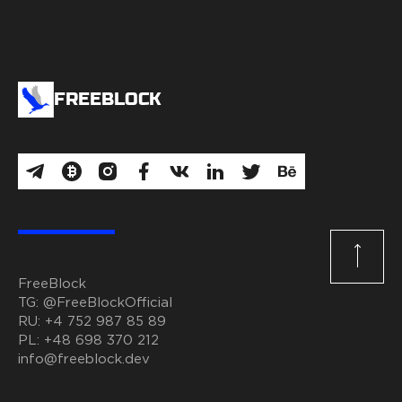
FREEBLOCK
FreeBlock
TG:
@FreeBlockOfficial
RU:
+4 752 987 85 89
PL:
+48 698 370 212
info@freeblock.dev