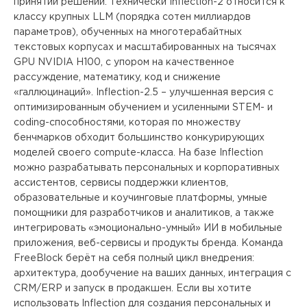
принятии решений. Технически Inflection-2 относится к
классу крупных LLM (порядка сотен миллиардов
параметров), обученных на многотерабайтных
текстовых корпусах и масштабированных на тысячах
GPU NVIDIA H100, с упором на качественное
рассуждение, математику, код и снижение
«галлюцинаций». Inflection-2.5 – улучшенная версия с
оптимизированным обучением и усиленными STEM- и
coding-способностями, которая по множеству
бенчмарков обходит большинство конкурирующих
моделей своего compute-класса. На базе Inflection
можно разрабатывать персональных и корпоративных
ассистентов, сервисы поддержки клиентов,
образовательные и коучинговые платформы, умные
помощники для разработчиков и аналитиков, а также
интегрировать «эмоционально-умный» ИИ в мобильные
приложения, веб-сервисы и продукты бренда. Команда
FreeBlock берёт на себя полный цикл внедрения:
архитектура, дообучение на ваших данных, интеграция с
CRM/ERP и запуск в продакшен. Если вы хотите
использовать Inflection для создания персональных и