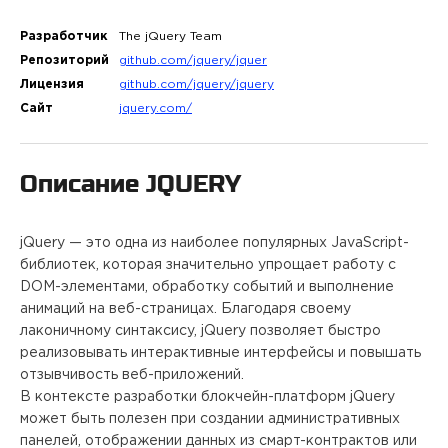
ПРОЕКТЫ
Разработчик
The jQuery Team
Репозиторий
github.com/jquery/jquer
КОНТАКТЫ
Лицензия
github.com/jquery/jquery
Сайт
jquery.com/
О FREEBLOCK
Описание
JQUERY
БЛОГ
jQuery — это одна из наиболее популярных JavaScript-
библиотек, которая значительно упрощает работу с
ВАКАНСИИ
DOM-элементами, обработку событий и выполнение
анимаций на веб-страницах. Благодаря своему
лаконичному синтаксису, jQuery позволяет быстро
реализовывать интерактивные интерфейсы и повышать
отзывчивость веб-приложений.
В контексте разработки блокчейн-платформ jQuery
может быть полезен при создании административных
панелей, отображении данных из смарт-контрактов или