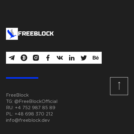
FREEBLOCK
FreeBlock
TG:
@FreeBlockOfficial
RU:
+4 752 987 85 89
PL:
+48 698 370 212
info@freeblock.dev