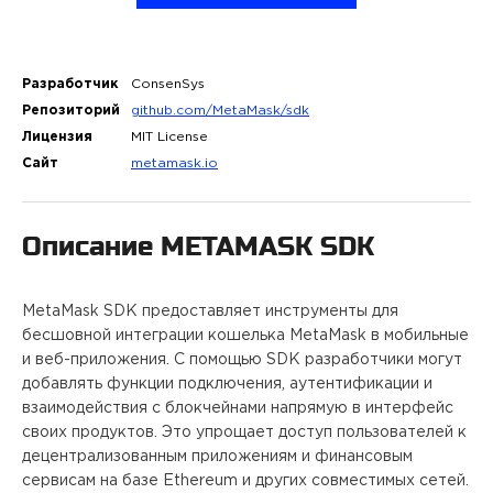
ПРОЕКТЫ
КОНТАКТЫ
Разработчик
ConsenSys
Репозиторий
github.com/MetaMask/sdk
Лицензия
MIT License
О FREEBLOCK
Сайт
metamask.io
БЛОГ
Описание
METAMASK SDK
ВАКАНСИИ
MetaMask SDK предоставляет инструменты для
бесшовной интеграции кошелька MetaMask в мобильные
и веб-приложения. С помощью SDK разработчики могут
добавлять функции подключения, аутентификации и
взаимодействия с блокчейнами напрямую в интерфейс
своих продуктов. Это упрощает доступ пользователей к
децентрализованным приложениям и финансовым
сервисам на базе Ethereum и других совместимых сетей.