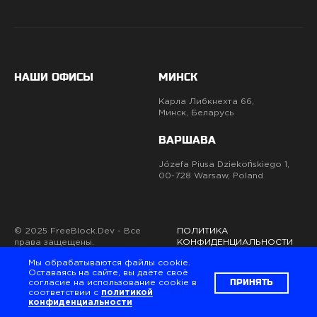
НАШИ ОФИСЫ
МИНСК
Карла Либкнехта 66,
Минск, Беларусь
ВАРШАВА
Józefa Piusa Dziekońskiego 1,
00-728 Warsaw, Poland
© 2025 FreeBlock.Dev - Все
ПОЛИТИКА
права защещены.
КОНФИДЕНЦИАЛЬНОСТИ
Мы обрабатываются файлы cookie.
Оставаясь на сайте, вы даёте своё
Вы гот
ПРИНЯТЬ
согласие на использование cookie в
соответствии с
политикой
конфиденциальности