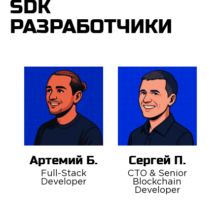
SDK
РАЗ­РА­БОТ­ЧИ­КИ
Артемий Б.
Сергей П.
Full-Stack
CTO & Senior
Developer
Blockchain
Developer