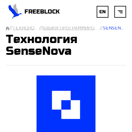
FREEBLOCK
EN
//
ТЕХНОЛОГИИ
//
ЯЗЫКИ ПРОГРАММИРОВАНИЯ
//
SENSENOVA
ГЛАВНАЯ
Технология
SenseNova
БЛОКЧЕЙН
AI
РАЗРАБОТКА
УСЛУГИ