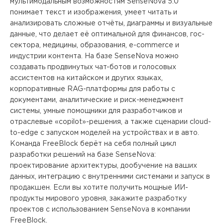
мультимодальным возможностям SenseNova 5.0
понимает текст и изображения, умеет читать и
анализировать сложные отчёты, диаграммы и визуальные
данные, что делает её оптимальной для финансов, гос-
сектора, медицины, образования, e-commerce и
индустрии контента. На базе SenseNova можно
создавать продвинутых чат-ботов и голосовых
ассистентов на китайском и других языках,
корпоративные RAG-платформы для работы с
документами, аналитические и риск-менеджмент
системы, умные помощники для разработчиков и
отраслевые «copilot»-решения, а также сценарии cloud-
to-edge с запуском моделей на устройствах и в авто.
Команда FreeBlock берёт на себя полный цикл
разработки решений на базе SenseNova:
проектирование архитектуры, дообучение на ваших
данных, интеграцию с внутренними системами и запуск в
продакшен. Если вы хотите получить мощные ИИ-
продукты мирового уровня, закажите разработку
проектов с использованием SenseNova в компании
FreeBlock.