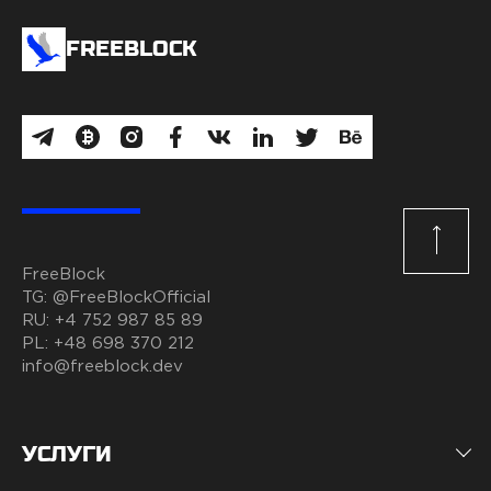
FREEBLOCK
FreeBlock
TG:
@FreeBlockOfficial
RU:
+4 752 987 85 89
PL:
+48 698 370 212
info@freeblock.dev
УСЛУГИ