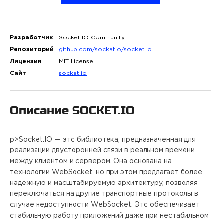
ПРОЕКТЫ
КОНТАКТЫ
Разработчик
Socket.IO Community
Репозиторий
github.com/socketio/socket.io
Лицензия
MIT License
О FREEBLOCK
Сайт
socket.io
БЛОГ
Описание
SOCKET.IO
ВАКАНСИИ
p>Socket.IO — это библиотека, предназначенная для
реализации двусторонней связи в реальном времени
между клиентом и сервером. Она основана на
технологии WebSocket, но при этом предлагает более
надежную и масштабируемую архитектуру, позволяя
переключаться на другие транспортные протоколы в
случае недоступности WebSocket. Это обеспечивает
стабильную работу приложений даже при нестабильном