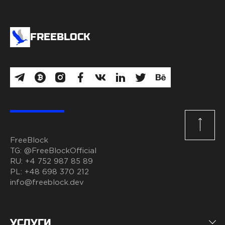
FREEBLOCK
FreeBlock
TG:
@FreeBlockOfficial
RU:
+4 752 987 85 89
PL:
+48 698 370 212
info@freeblock.dev
УСЛУГИ