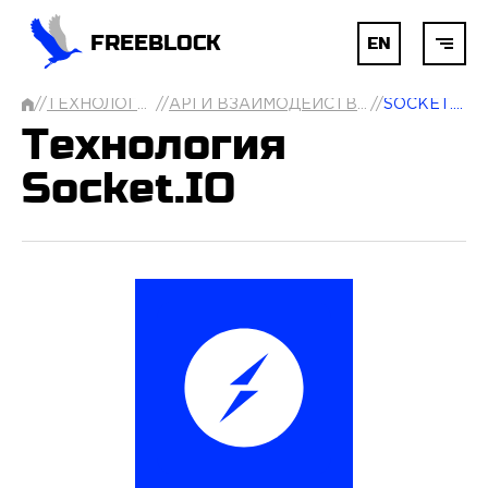
FREEBLOCK
EN
//
ТЕХНОЛОГИИ
//
API И ВЗАИМОДЕЙСТВИЕ
//
SOCKET.IO
ГЛАВНАЯ
Технология
Socket.IO
БЛОКЧЕЙН
AI
РАЗРАБОТКА
УСЛУГИ