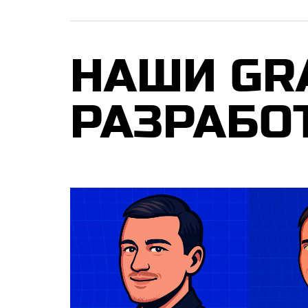
НАШИ GR
РАЗ­РА­БО