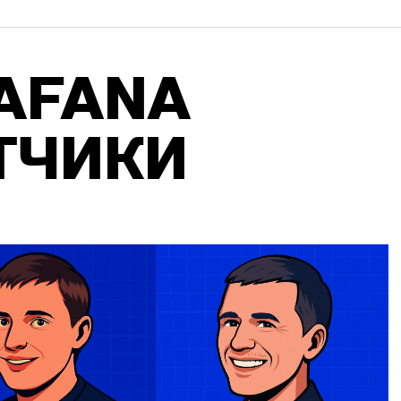
AFANA
Т­ЧИ­КИ