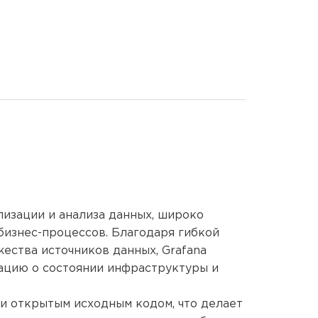
ПРО
КОНТ
О FR
БЛОГ
ВАКА
лизации и анализа данных, широко
бизнес-процессов. Благодаря гибкой
ства источников данных, Grafana
цию о состоянии инфраструктуры и
и открытым исходным кодом, что делает