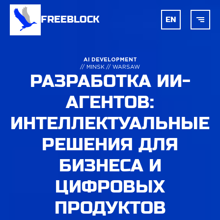
FREEBLOCK
EN
ГЛАВНАЯ
AI DEVELOPMENT
// MINSK // WARSAW
РАЗРАБОТКА ИИ-
БЛОКЧЕЙН
АГЕНТОВ:
AI
ИНТЕЛЛЕКТУАЛЬНЫЕ
РЕШЕНИЯ
ДЛЯ
РАЗРАБОТКА
БИЗНЕСА И
ЦИФРОВЫХ
УСЛУГИ
ПРОДУКТОВ