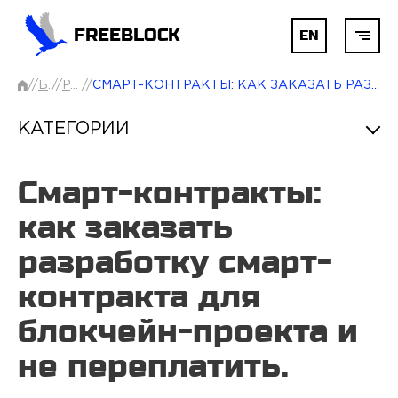
FREEBLOCK
EN
//
БЛОГ
//
РАЗНОЕ
//
СМАРТ-КОНТРАКТЫ: КАК ЗАКАЗАТЬ РАЗРАБОТКУ СМАРТ-КОНТРАКТА ДЛЯ БЛОКЧЕЙН-ПРОЕКТА И НЕ ПЕРЕПЛАТИТЬ.
ГЛАВНАЯ
КАТЕГОРИИ
БЛОКЧЕЙН
Смарт-контракты:
AI
как заказать
разработку смарт-
РАЗРАБОТКА
контракта для
блокчейн-проекта и
УСЛУГИ
не переплатить.