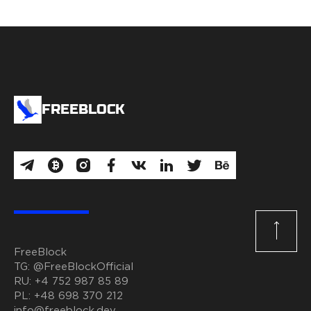
FREEBLOCK
FreeBlock
TG:
@FreeBlockOfficial
RU:
+4 752 987 85 89
PL:
+48 698 370 212
info@freeblock.dev