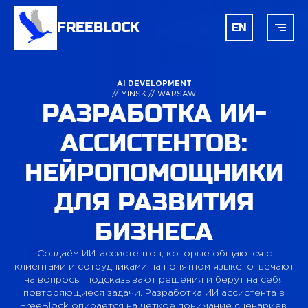
FREEBLOCK
EN
ГЛАВНАЯ
AI DEVELOPMENT
// MINSK // WARSAW
РАЗРАБОТКА ИИ-
БЛОКЧЕЙН
АССИСТЕНТОВ:
AI
НЕЙРОПОМОЩНИКИ
ДЛЯ РАЗВИТИЯ
РАЗРАБОТКА
БИЗНЕСА
Создаём ИИ-ассистентов, которые общаются с
УСЛУГИ
клиентами и сотрудниками
на понятном языке, отвечают
на вопросы, подсказывают решения
и берут на себя
повторяющиеся задачи. Разработка ИИ ассистента
в
FreeBlock опирается на чёткое понимание сценариев.