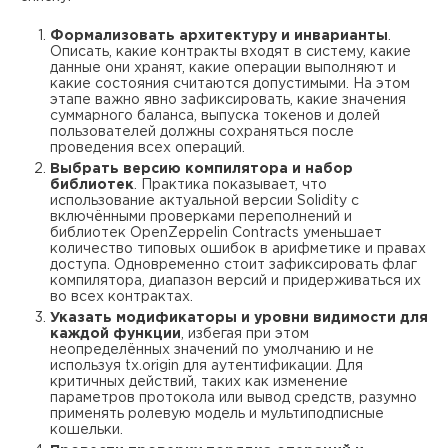
Формализовать архитектуру и инварианты
.
Описать, какие контракты входят в систему, какие
данные они хранят, какие операции выполняют и
какие состояния считаются допустимыми. На этом
этапе важно явно зафиксировать, какие значения
суммарного баланса, выпуска токенов и долей
пользователей должны сохраняться после
проведения всех операций.
Выбрать версию компилятора и набор
библиотек
. Практика показывает, что
использование актуальной версии Solidity с
включёнными проверками переполнений и
библиотек OpenZeppelin Contracts уменьшает
количество типовых ошибок в арифметике и правах
доступа. Одновременно стоит зафиксировать флаг
компилятора, диапазон версий и придерживаться их
во всех контрактах.
Указать модификаторы и уровни видимости для
каждой функции
, избегая при этом
неопределённых значений по умолчанию и не
используя tx.origin для аутентификации. Для
критичных действий, таких как изменение
параметров протокола или вывод средств, разумно
применять ролевую модель и мультиподписные
кошельки.