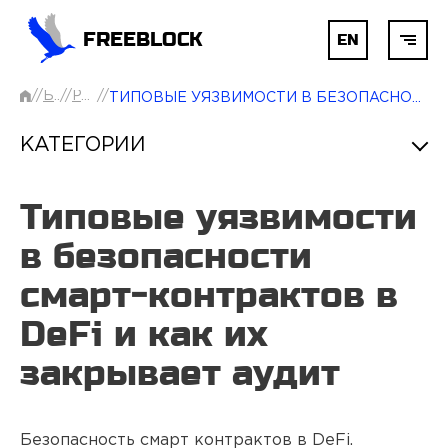
FREEBLOCK
EN
//
БЛОГ
//
РАЗНОЕ
//
ГЛАВНАЯ
ТИПОВЫЕ УЯЗВИМОСТИ В БЕЗОПАСНОСТИ СМАРТ‑КОНТРАКТОВ В DEFI И КАК ИХ ЗАКРЫВАЕТ АУДИТ
КАТЕГОРИИ
БЛОКЧЕЙН
Типовые уязвимости
AI
в безопасности
смарт‑контрактов в
РАЗРАБОТКА
DeFi и как их
закрывает аудит
УСЛУГИ
Безопасность смарт контрактов в DeFi.