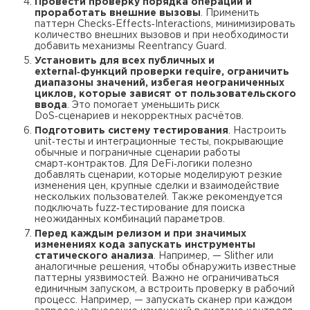
Провести проверку порядка операций и
проработать внешние вызовы
. Применить
паттерн Сhecks‑Effects‑Interactions, минимизировать
количество внешних вызовов и при необходимости
добавить механизмы Reentrancy Guard.
Установить для всех публичных и
external‑функций проверки require, ограничить
диапазоны значений, избегая неограниченных
циклов, которые зависят от пользовательского
ввода
. Это помогает уменьшить риск
DoS‑сценариев и некорректных расчётов.
Подготовить систему тестирования
. Настроить
unit‑тесты и интеграционные тесты, покрывающие
обычные и пограничные сценарии работы
смарт‑контрактов. Для DeFi‑логики полезно
добавлять сценарии, которые моделируют резкие
изменения цен, крупные сделки и взаимодействие
нескольких пользователей. Также рекомендуется
подключать fuzz‑тестирование для поиска
неожиданных комбинаций параметров.
Перед каждым релизом и при значимых
изменениях кода запускать инструменты
статического анализа
. Например, — Slither или
аналогичные решения, чтобы обнаружить известные
паттерны уязвимостей. Важно не ограничиваться
единичным запуском, а встроить проверку в рабочий
процесс. Например, — запускать сканер при каждом