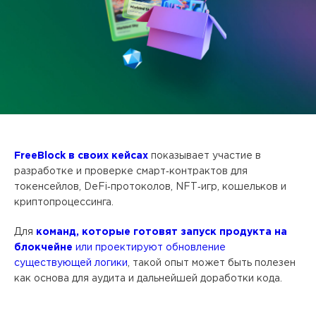
FreeBlock в своих кейсах
показывает участие в
разработке и проверке смарт‑контрактов для
токенсейлов, DeFi‑протоколов, NFT‑игр, кошельков и
криптопроцессинга.
Для
команд, которые готовят запуск продукта на
блокчейне
или проектируют обновление
существующей логики
, такой опыт может быть полезен
как основа для аудита и дальнейшей доработки кода.