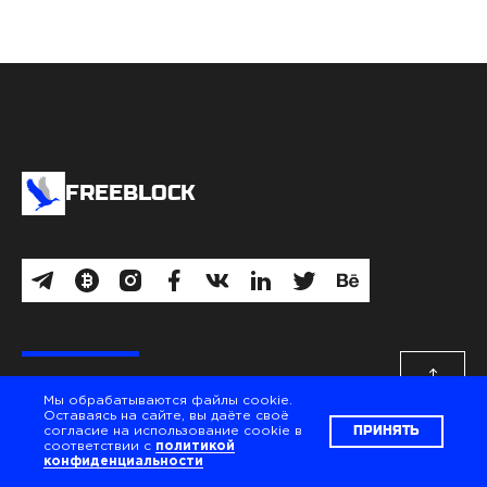
FREEBLOCK
Мы обрабатываются файлы cookie.
FreeBlock
Оставаясь на сайте, вы даёте своё
Вы гот
ПРИНЯТЬ
согласие на использование cookie в
TG:
@FreeBlockOfficial
соответствии с
политикой
RU:
+4 752 987 85 89
конфиденциальности
PL:
+48 698 370 212