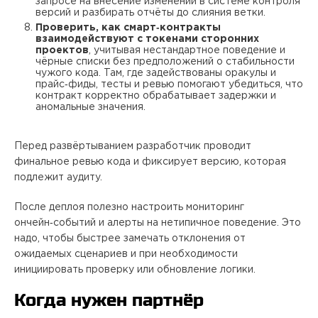
запросе на внесение изменений в системе контроля
версий и разбирать отчёты до слияния ветки.
Проверить, как смарт‑контракты
взаимодействуют с токенами сторонних
проектов
, учитывая нестандартное поведение и
чёрные списки без предположений о стабильности
чужого кода. Там, где задействованы оракулы и
прайс‑фиды, тесты и ревью помогают убедиться, что
контракт корректно обрабатывает задержки и
аномальные значения.
Перед развёртыванием разработчик проводит
финальное ревью кода и фиксирует версию, которая
подлежит аудиту.
После деплоя полезно настроить мониторинг
ончейн‑событий и алерты на нетипичное поведение. Это
надо, чтобы быстрее замечать отклонения от
ожидаемых сценариев и при необходимости
инициировать проверку или обновление логики.
Когда нужен партнёр