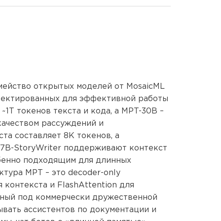
ПРО
КОНТ
О FR
семейство открытых моделей от MosaicML
роектированных для эффективной работы
БЛОГ
~1T токенов текста и кода, а MPT-30B –
качеством рассуждений и
ВАКА
та составляет 8K токенов, а
7B-StoryWriter поддерживают контекст
обенно подходящим для длинных
тура MPT – это decoder-only
 контекста и FlashAttention для
пный под коммерчески дружественной
ывать ассистентов по документации и