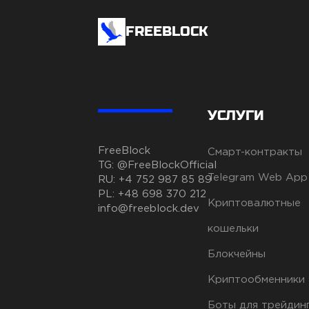
FREEBLOCK
УСЛУГИ
FreeBlock
Смарт-контракты
TG:
@FreeBlockOfficial
Telegram Web App
RU:
+4 752 987 85 89
PL:
+48 698 370 212
Криптовалютные
info@freeblock.dev
кошельки
Блокчейны
Криптообменники
Боты для трейдин