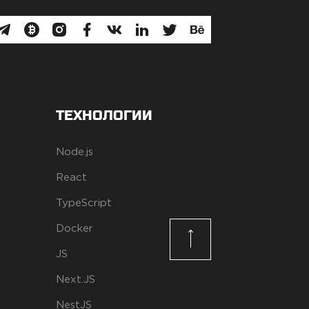
ТЕХНОЛОГИИ
Node.js
React
TypeScript
Docker
JS
Next.JS
NestJS