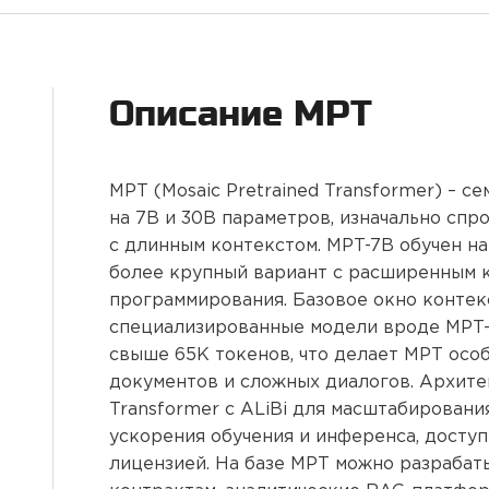
Описание
MPT
MPT (Mosaic Pretrained Transformer) – 
на 7B и 30B параметров, изначально сп
с длинным контекстом. MPT-7B обучен на 
более крупный вариант с расширенным 
программирования. Базовое окно контекс
специализированные модели вроде MPT-
свыше 65K токенов, что делает MPT ос
документов и сложных диалогов. Aрхитек
Transformer с ALiBi для масштабирования
ускорения обучения и инференса, досту
лицензией. На базе MPT можно разрабат